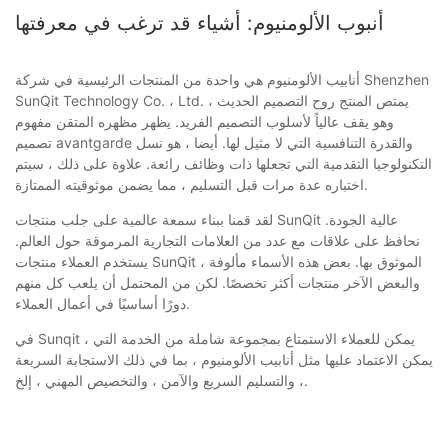
أنبوب الألومنيوم: أشياء قد ترغب في معرفتها
أنابيب الألومنيوم هي واحدة من المنتجات الرئيسية في شركة Shenzhen
SunQit Technology Co. ، Ltd. يمتص المنتج روح التصميم الحديث ،
وهو يقف عالياً لأسلوب التصميم الفريد. يظهر مظهره المتقن مفهوم
تصميم avantgarde والقدرة التنافسية التي لا مثيل لها. أيضا ، هو نسل
التكنولوجيا التقدمية التي تجعلها ذات وظائف رائعة. علاوة على ذلك ، سيتم
اختباره عدة مرات قبل التسليم ، مما يضمن موثوقيته الممتازة.
لقد قمنا ببناء سمعة عالمية على جلب منتجات SunQit عالية الجودة.
نحافظ على علاقات مع عدد من العلامات التجارية المرموقة حول العالم.
يستخدم العملاء منتجات SunQit الموثوق بها. بعض هذه الأسماء مألوفة ،
والبعض الآخر منتجات أكثر تخصصًا. لكن من المحتمل أن يلعب كل منهم
دورًا أساسيًا في أعمال العملاء.
في Sunqit ، يمكن للعملاء الاستمتاع بمجموعة شاملة من الخدمة التي
يمكن الاعتماد عليها مثل أنابيب الألومنيوم ، بما في ذلك الاستجابة السريعة
، والتسليم السريع والآمن ، والتخصيص المهني ، إلخ.