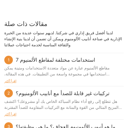
مقالات ذات صلة
لدينا أفضل فريق إداري في شركتنا. لديهم سنوات عديدة من الخبرة
الإدارية في صناعة أنابيب الألومنيوم ويمكن أن تضمن أن لدينا بنية الإنشاء
والثقافة المناسبة لخدمة احتياجات عملائنا
7 استخدامات مختلفة لمقاطع الألمنيوم
1
مقاطع الألمنيوم عبارة عن مواد متعددة الاستخدامات ومتينة يمكن
استخدامها في مجموعة واسعة من التطبيقات. في هذه المقالة،
سنستكشف سبع طرق مختلفة يمكن من خلالها استخدام مقاطع الألمنيوم،
اقرأ أكثر
مع عرض قدرتها على التكيف ووظيفتها. من البناء إلى النقل، توفر هذه
الملفات الشخصية إمكانيات لا حصر لها للابتكار والإبداع. انضم إلينا ونحن
تركيبات غير قابلة للصدأ مع أنابيب الألومنيوم؟
2
نتعمق في عالم مقاطع الألمنيوم واكتشف العديد من الطرق التي يمكنها
هل تتطلع إلى رفع أداء نظام السباكة الخاص بك أو مشروعك؟ اكتشف
من خلالها تحسين حياتنا. مقاطع الألمنيوم عبارة عن مواد متعددة
المزيج المثالي من القوة والمتانة مع التركيبات المقاومة للصدأ المقترنة
الاستخدامات يمكن استخدامها بعدة طرق لتعزيز التطبيقات المختلفة. من
بأنابيب الألومنيوم. في هذه المقالة، سوف نستكشف فوائد وتطبيقات هذا
اقرأ أكثر
مشاريع تحسين المنزل إلى الاستخدام الصناعي، توفر مقاطع الألمنيوم حلاً
الاقتران المبتكر، ونقدم نظرة ثاقبة حول كيفية تعزيز كفاءة إعداد السباكة
متينًا وخفيف الوزن للعديد من الاحتياجات. في هذه المقالة، سوف
وطول عمره. تابع القراءة لمعرفة المزيد حول المجموعة الفائزة من
ما هو أنبوب الألومنيوم العجاف؟ ما هي وظيفتها؟
3
نستكشف سبعة استخدامات مختلفة لمقاطع الألمنيوم التي تعرض تنوعها