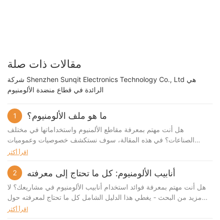
مقالات ذات صلة
شركة Shenzhen Sunqit Electronics Technology Co., Ltd هي
الرائدة في قطاع منضدة الألومنيوم
ما هو ملف الألومنيوم؟
1
هل أنت مهتم بمعرفة مقاطع الألمنيوم واستخداماتها في مختلف
الصناعات؟ في هذه المقالة، سوف نستكشف خصوصيات وعموميات
مقاطع الألمنيوم، بما في ذلك فوائدها وتطبيقاتها وعملية التصنيع. سواء
اقرأ أكثر
كنت مبتدئًا أو محترفًا متمرسًا، فإن هذا الدليل سيوفر لك معلومات قيّمة
عن عالم قطاعات الألومنيوم المتنوع. دعونا نتعمق في عالم مقاطع
أنابيب الألومنيوم: كل ما تحتاج إلى معرفته
2
الألمنيوم ونكتشف إمكانياتها التي لا نهاية لها! ملف الألمنيوم: دليل شامل
هل أنت مهتم بمعرفة فوائد استخدام أنابيب الألومنيوم في مشاريعك؟ لا
تعتبر مقاطع الألمنيوم مادة بناء متعددة الاستخدامات وأساسية يتم
مزيد من البحث - يغطي هذا الدليل الشامل كل ما تحتاج لمعرفته حول
استخدامها في مجموعة واسعة من الصناعات. من البناء إلى تصنيع
أنابيب الألومنيوم. من تطبيقاتها المتنوعة إلى خصائصها المتينة وخفيفة
اقرأ أكثر
السيارات، تعد هذه التشكيلات عنصرًا حاسمًا في إنشاء هياكل قوية
الوزن، ستندهش من الإمكانيات التي لا نهاية لها التي توفرها هذه المادة.