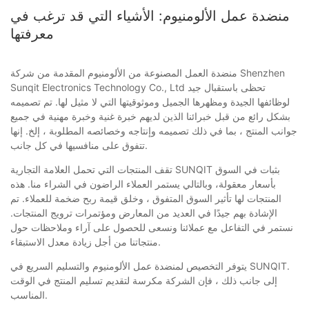
منضدة عمل الألومنيوم: الأشياء التي قد ترغب في
معرفتها
منضدة العمل المصنوعة من الألومنيوم المقدمة من شركة Shenzhen
Sunqit Electronics Technology Co., Ltd تحظى باستقبال جيد
لوظائفها الجيدة ومظهرها الجميل وموثوقيتها التي لا مثيل لها. تم تصميمه
بشكل رائع من قبل خبرائنا الذين لديهم خبرة غنية وخبرة مهنية في جميع
جوانب المنتج ، بما في ذلك تصميمه وإنتاجه وخصائصه المطلوبة ، إلخ. إنها
تتفوق على منافسيها في كل جانب.
تقف المنتجات التي تحمل العلامة التجارية SUNQIT بثبات في السوق
بأسعار معقولة، وبالتالي يستمر العملاء الراضون في الشراء منا. هذه
المنتجات لها تأثير السوق المتفوق ، وخلق قيمة ربح ضخمة للعملاء. تم
الإشادة بهم جيدًا في العديد من المعارض ومؤتمرات ترويج المنتجات.
نستمر في التفاعل مع عملائنا ونسعى للحصول على آراء وملاحظات حول
منتجاتنا من أجل زيادة معدل الاستبقاء.
يتوفر التخصيص لمنضدة عمل الألومنيوم والتسليم السريع في SUNQIT.
إلى جانب ذلك ، فإن الشركة مكرسة لتقديم تسليم المنتج في الوقت
المناسب.