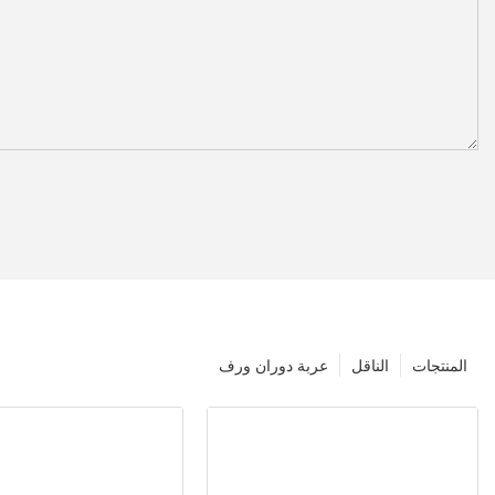
المنتجات
الناقل
عربة دوران ورف