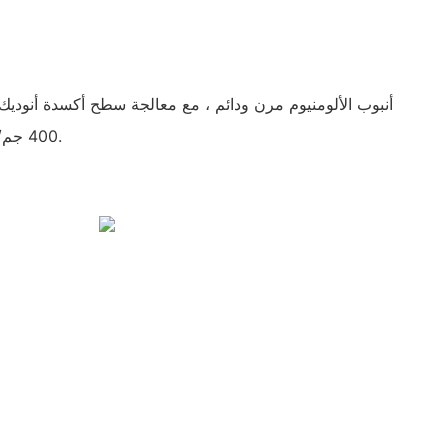
أنبوب الألومنيوم مرن ودائم ، مع معالجة سطح أكسدة أنوديك 
400 جم/م ويأتي في حزم من 13 قطعة.