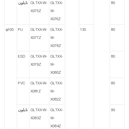
80
GLTXX-
GLTXX-W-
نايلون
X075Z
W-
X076Z
φ100
PU
GLTXX-W-
GLTXX-
130
80
X077Z
W-
X078Z
ESD
GLTXX-W-
GLTXX-
80
X079Z
W-
X080Z
PVC
GLTXX-W-
GLTXX-
80
X081Z
W-
X082Z
90
GLTXX-
GLTXX-W-
نايلون
X083Z
W-
X084Z