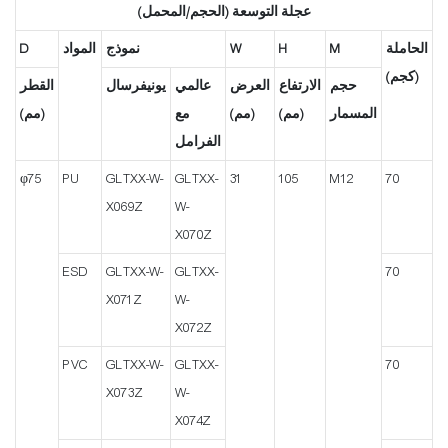
عجلة التوسعة (الحجم/المحمل)
الحاملة
M
H
W
نموذج
المواد
D
(كجم)
حجم
الارتفاع
العرض
عالمي
يونيفرسال
القطر
المسمار
(مم)
(مم)
مع
(مم)
الفرامل
φ75
PU
GLTXX-W-
GLTXX-
31
105
M12
70
X069Z
W-
X070Z
ESD
GLTXX-W-
GLTXX-
70
X071Z
W-
X072Z
PVC
GLTXX-W-
GLTXX-
70
X073Z
W-
X074Z