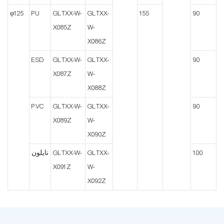
φ125
PU
GLTXX-W-
GLTXX-
155
90
X085Z
W-
X086Z
ESD
GLTXX-W-
GLTXX-
90
X087Z
W-
X088Z
PVC
GLTXX-W-
GLTXX-
90
X089Z
W-
X090Z
100
GLTXX-
GLTXX-W-
نايلون
X091Z
W-
X092Z