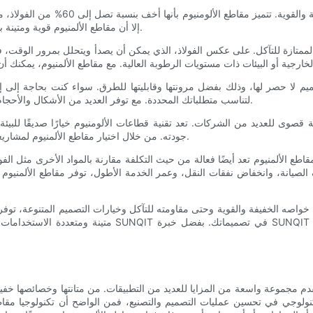
إلا أن مقاطع الألمنيوم قوية ومتينة بشكل لا يصدق، مما يجعلها مثالية للتطبيقات الهيكلية في المباني والآلات.
لتناسب متطلباتك المحددة. مع توفر العديد من الأشكال والأحجام والتشطيبات، يمكنك إنشاء هياكل فريدة ومتعددة الاستخدامات بسهولة.
جودته. من خلال اختيار مقاطع الألمنيوم لمشاريعك، فإنك تقلل من البصمة الكربونية وتساهم في مستقبل أكثر استدامة.
 الصيانة، وانخفاض نفقات النقل، وعمر الخدمة الأطول، توفر مقاطع الألمنيوم 
 خواصه الخفيفة والقوية وحتى مقاومته للتآكل وخيارات التصميم المتنوعة، توفر 
متينة ومتعددة الاستخدامات وصديقة للبيئة لمشروعك القادم،
دم مجموعة واسعة من المزايا للعديد من التطبيقات. من متانتها وخصائصها خفيفة ا
ولوجي في تحسين عمليات التصميم والتصنيع، فمن الواضح أن تكنولوجيا مقاطع ا