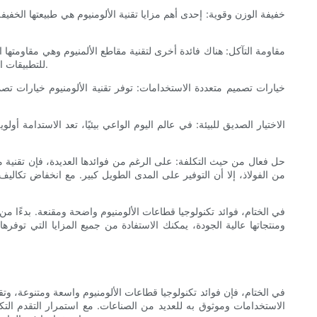
للتطبيقات الخارجية أو البيئات ذات مستويات الرطوبة العالية. مع مقاطع الألمنيوم، يمكنك أن تطمئن إلى أن الهياكل الخاصة بك ستبقى قوية وسليمة لسنوات قادمة.
من الفولاذ، إلا أن التوفير على المدى الطويل كبير. مع انخفاض تكاليف
في الختام، فوائد تكنولوجيا قطاعات الألومنيوم واضحة ومقنعة. بدءًا من
في الختام، فإن فوائد تكنولوجيا قطاعات الألومنيوم واسعة ومتنوعة، وتق
الاستخدامات وموثوق به للعديد من الصناعات. مع استمرار التقدم التكن