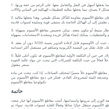
1. خفيفة الوزن وقوية: إحدى أهم مزايا تقنية الألومنيوم هي طبيعتها الخفيفة والقوية. تتميز مقاطع الألومنيوم بأنها أخف بنسبة تصل إلى 60% من الفولاذ، مما يجعلها أسهل في النقل والتعامل معها. على الرغم من خفة وزنها،
2. مقاومة التآكل: هناك فائدة أخرى لتقنية مقاطع الألمنيوم وهي مقاومتها الممتازة للتآكل. على عكس الفولاذ، الذي يمكن أن يصدأ ويتحلل بمرور الوقت، فإن مقاطع الألمنيوم مقاومة للتآكل بشكل طبيعي. وهذا يجعلها مثالية
3. خيارات تصميم متعددة الاستخدامات: توفر تقنية الألومنيوم خيارات تصميم لا حصر لها، وذلك بفضل مرونتها وقابليتها للطرق. سواء كنت بحاجة إلى إطار بسيط أو مكون معقد، يمكن تخصيص مقاطع الألمنيوم بسهولة
4. الاختيار الصديق للبيئة: في عالم اليوم الواعي بيئيًا، تعد الاستدامة أولوية قصوى للعديد من الشركات. تعد تقنية قطاعات الألومنيوم خيارًا صديقًا للبيئة، حيث أن الألومنيوم قابل لإعادة التدوير بنسبة 100% دون أن يفقد
5. حل فعال من حيث التكلفة: على الرغم من فوائدها العديدة، فإن تقنية مقاطع الألمنيوم تعد أيضًا فعالة من حيث التكلفة مقارنة بالمواد الأخرى مثل الفولاذ. في حين أن التكلفة الأولية لمقاطع الألمنيوم قد تكون أعلى قليلاً
حلاً فعالاً من حيث التكلفة للشركات التي تبحث عن مواد عالية الجودة
بسعر معقول.
مقاطع الألمنيوم حلاً متميزًا لمختلف الصناعات. إذا كنت تبحث عن مادة
 ففكر في دمج مقاطع الألمنيوم من SUNQIT في تصميماتك. بفضل خبرة SUNQIT ومنتجاتها عالية الجودة، يمكنك الاستفادة من جميع المزايا التي توفرها
تكنولوجيا مقاطع الألمنيوم.
خاتمة
لوزن إلى مرونتها واستدامتها، أثبتت مقاطع الألمنيوم أنها خيار متعدد
لألمنيوم ستظل خيارًا شائعًا وفعالًا للغاية لسنوات قادمة. سواء تم