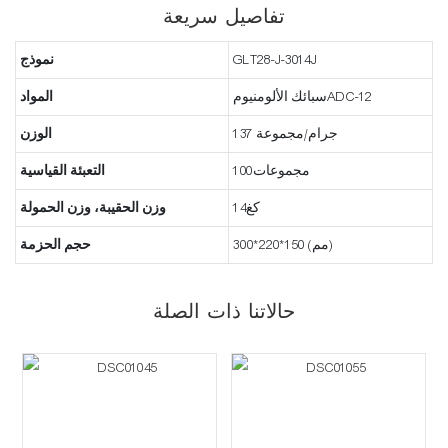
تفاصيل سريعة
GLT28-J-3014J
نموذج
سبائك الألومنيومADC-12
المواد
137 جرام/مجموعة
الوزن
مجموعات100
التعبئة القياسية
كغ14
وزن الحقيبة، وزن الحمولة
300*220*150 (مم)
حجم الحزمة
حالاتنا ذات الصلة